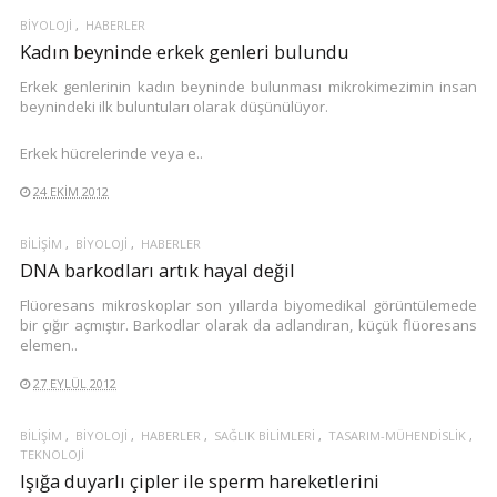
BIYOLOJI
HABERLER
Kadın beyninde erkek genleri bulundu
Erkek genlerinin kadın beyninde bulunması mikrokimezimin insan
beynindeki ilk buluntuları olarak düşünülüyor.
Erkek hücrelerinde veya e..
24 EKIM 2012
BILIŞIM
BIYOLOJI
HABERLER
DNA barkodları artık hayal değil
Flüoresans mikroskoplar son yıllarda biyomedikal görüntülemede
bir çığır açmıştır. Barkodlar olarak da adlandıran, küçük flüoresans
elemen..
27 EYLÜL 2012
BILIŞIM
BIYOLOJI
HABERLER
SAĞLIK BILIMLERI
TASARIM-MÜHENDISLIK
TEKNOLOJI
Işığa duyarlı çipler ile sperm hareketlerini