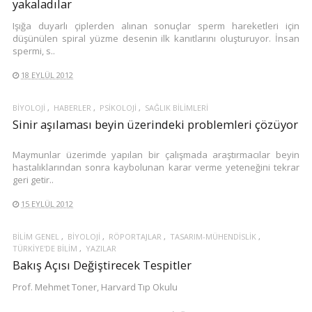
yakaladılar
Işığa duyarlı çiplerden alınan sonuçlar sperm hareketleri için
düşünülen spiral yüzme desenin ilk kanıtlarını oluşturuyor. İnsan
spermi, s..
18 EYLÜL 2012
BIYOLOJI
HABERLER
PSIKOLOJI
SAĞLIK BILIMLERI
Sinir aşılaması beyin üzerindeki problemleri çözüyor
Maymunlar üzerimde yapılan bir çalışmada araştırmacılar beyin
hastalıklarından sonra kaybolunan karar verme yeteneğini tekrar
geri getir..
15 EYLÜL 2012
BILIM GENEL
BIYOLOJI
RÖPORTAJLAR
TASARIM-MÜHENDISLIK
TÜRKIYE'DE BILIM
YAZILAR
Bakış Açısı Değiştirecek Tespitler
Prof. Mehmet Toner, Harvard Tıp Okulu