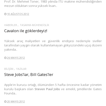
Prof. Dr. Mehmet Toner, 1983 yılında İTÜ makine mühendisliğinden
mezun olduktan sonra yüksek lisan..
10 AĞUSTOS 2012
HABERLER
TASARIM-MÜHENDISLIK
Cavalon ile göklerdeyiz!
Yüksek araç maliyetleri ve güvenlik endişesi nedeniyle siviller
tarafından yaygın olarak kullanılamayan gökyüzündeki uçuş düzeni
yakında..
26 MAYIS 2012
BILIŞIM
YAZILAR
Steve Jobs’lar, Bill Gates’ler
Apple'ın kurucu ortağı, ölümünden 5 hafta öncesine kadar yönetim
kurulu başkanı olan
Steven Paul Jobs
ve emekli, şimdilerde Gates
Founda..
20 MAYIS 2012