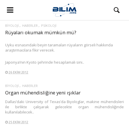
BIYOLOJI
HABERLER
PSIKOLOJI
Rüyaları okumak mümkün mü?
Uyku esnasındaki beyin taramaları rüyaların görseli hakkında
araştırmacılara fikir verecek.
Japonya’nın Kyoto şehrinde hesaplamalı sini..
26 EKIM 2012
BIYOLOJI
HABERLER
Organ mühendisliğine yeni ışıklar
Dallas’daki University of Texas’da Biyologlar, makine mühendisleri
ile birlikte çalışarak gelecekte organ mühendisliğinde
kullanılabilecek..
25 EKIM 2012