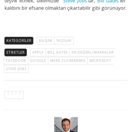
teşvik etmek, ülkemizde "
Steve Jobs
'lar,
Bill Gates
'ler"
kalıbını bir efsane olmaktan çıkartabilir gibi görünüyor.
KATEGORILER
BILIŞIM
YAZILAR
ETIKETLER
APPLE
BILL GATES
EN DEĞERLI MARKALAR
FACEBOOK
GOOGLE
MARK ZUCKERBERG
MICROSOFT
STEVE JOBS