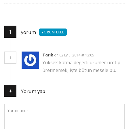
istiyor?
1
yorum
YORUM EKLE
Tarık
on 02 Eylül 2014 at 13:05
1
Yüksek katma değerli ürünler üretip
üretmemek, işte bütün mesele bu.
+
Yorum yap