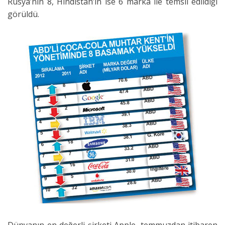
Rusya’nın 8, Hindistan’ın ise 6 marka ile temsil edildiği
görüldü.