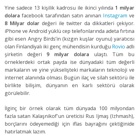
Yine sadece 13 kişilik kadrosu ile ikinci yılında
1 milyar
dolara
facebook tarafından satın anınan
Instagram
ve
8 Milyar dolar
değeri ile twitter da dikkatleri çekiyor.
iPhone ve Android yüklü cep telefonlarında adeta fırtına
gibi esen Angry Birds’in (kızgın kuşlar oyunu) yaratıcısı
olan Finlandiyalı iki genç mühendisin kurduğu
Rovio
adlı
şirketin değeri
9 milyar dolara
ulaştı. Tüm bu
örneklerdeki ortak payda ise dünyadaki tüm değerli
markaların ve yine yükselişteki markaların teknoloji ve
internet alanında olması. Bugün ilaç ve silah sektörü ile
birlikte bilişim, dünyanın en karlı sektörü olarak
görülebilir.
İlginç bir örnek olarak tüm dünyada 100 milyondan
fazla satan Kalaşnikof'un üreticisi Rus Ijmaş (Izhmash),
borçlarını ödeyemediği için iflas bayrağını çektiğinide
hatırlatmak lazım.