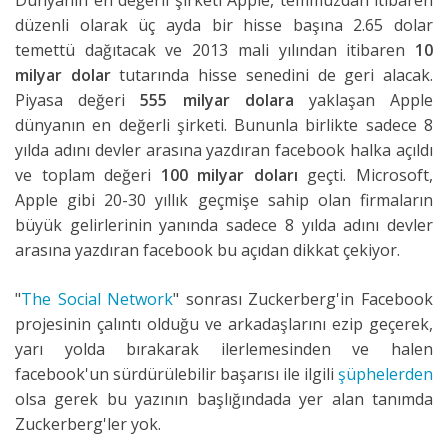
Dünyanın en değerli şirketi Apple, temmuzdan itibaren
düzenli olarak üç ayda bir hisse başına 2.65 dolar
temettü dağıtacak ve 2013 mali yılından itibaren
10
milyar dolar
tutarında hisse senedini de geri alacak.
Piyasa değeri
555 milyar dolara
yaklaşan Apple
dünyanın en değerli şirketi. Bununla birlikte sadece 8
yılda adını devler arasına yazdıran facebook halka açıldı
ve toplam değeri
100 milyar doları
geçti. Microsoft,
Apple gibi 20-30 yıllık geçmişe sahip olan firmaların
büyük gelirlerinin yanında sadece 8 yılda adını devler
arasına yazdıran facebook bu açıdan dikkat çekiyor.
"
The Social Network
" sonrası Zuckerberg'in Facebook
projesinin çalıntı olduğu ve arkadaşlarını ezip geçerek,
yarı yolda bırakarak ilerlemesinden ve halen
facebook'un sürdürülebilir başarısı ile ilgili
şüphelerden
olsa gerek bu yazının başlığındada yer alan tanımda
Zuckerberg'ler yok.