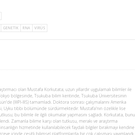
GENETIK
RNA
VIRÜS
raştırmacı olan Mustafa Korkutata; uzun yıllardır uygulamalı bilimler ile
 Tokyo bölgesinde, Tsukuba bilim kentinde, Tsukuba Üniversitesinin
üsün'de (WPI-IIIS) tamamladı. Doktora sonrası çalışmalarını Amerika
si, Uyku tıbbı bölümünde sürdürmektedir. Mustafa'nın özelikle lise
tutkusu; bu bilimle ile ilgili okumalar yapmasını sağladı. Korkutata, bunu
ilgilendi. Zamanla bilime karşı olan tutkusu, merakı ve araştırma
nsanlığın hizmetinde kullanılabilecek faydalı bilgiler bırakmayı kendine
rçeve içinde çeşitli bilimsel platformlarda bir çok çalışması yayımlandı.