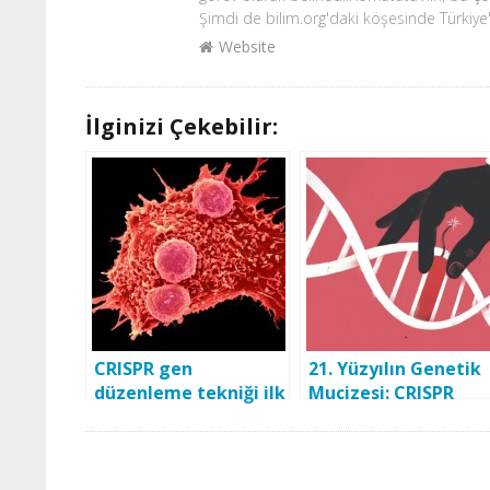
Şimdi de bilim.org'daki köşesinde Türkiye
Website
İlginizi Çekebilir:
CRISPR gen
21. Yüzyılın Genetik
düzenleme tekniği ilk
Mucizesi: CRISPR
kez bir insan üzerinde
uygulandı