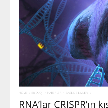
HOME
BIYOLOJI
HABERLER
SAĞLIK BILIMLERI
RNA’lar CRISPR’ın k