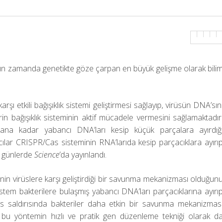
akın zamanda genetikte göze çarpan en büyük gelişme olarak bili
rşı etkili bağışıklık sistemi geliştirmesi sağlayıp, virüsün DNA’sın
erin bağışıklık sisteminin aktif mücadele vermesini sağlamaktadır
ana kadar yabancı DNA’ları kesip küçük parçalara ayırdığ
ılar CRISPR/Cas sisteminin RNA’larıda kesip parçacıklara ayırı
iz günlerde
Science
’da yayınlandı.
inin virüslere karşı geliştirdiği bir savunma mekanizması olduğun
istem bakterilere bulaşmış yabancı DNA’ları parçacıklarına ayırı
üs saldırısında bakteriler daha etkin bir savunma mekanizmas
nce bu yöntemin hızlı ve pratik gen düzenleme tekniği olarak d