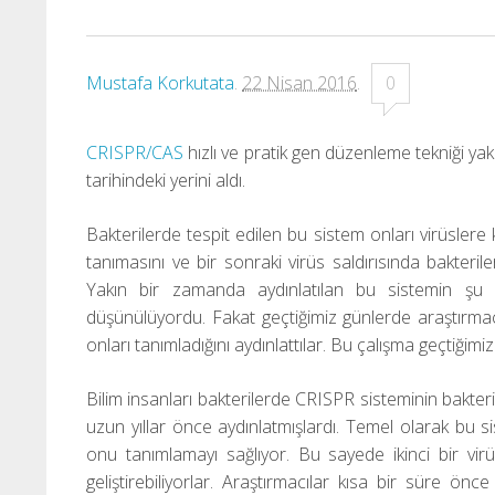
Mustafa Korkutata
.
22 Nisan 2016
.
0
CRISPR/CAS
hızlı ve pratik gen düzenleme tekniği y
tarihindeki yerini aldı.
Bakterilerde tespit edilen bu sistem onları virüslere ka
tanımasını ve bir sonraki virüs saldırısında bakteril
Yakın bir zamanda aydınlatılan bu sistemin şu 
düşünülüyordu. Fakat geçtiğimiz günlerde araştırmac
onları tanımladığını aydınlattılar. Bu çalışma geçtiğim
Bilim insanları bakterilerde CRISPR sisteminin bakter
uzun yıllar önce aydınlatmışlardı. Temel olarak bu s
onu tanımlamayı sağlıyor. Bu sayede ikinci bir vir
geliştirebiliyorlar. Araştırmacılar kısa bir süre ö