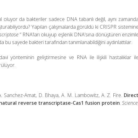
asıl oluyor da bakteriler sadece DNA tabanlı değil, aynı zamand
şturabiliyordu? Yapılan çalışmalarda görüldü ki CRISPR sistemin
scriptase
“ RNA’ları okuyup eşlenik DNA’sına dönüştüren enziml
 bu sayede bakteri tarafından tanımlanabildiğini aydınlattılar.
vi yönteminin geliştirmesine ve RNA ile ilişkili hastalıklar il
ülüyor.
 A. Sanchez-Amat, D. Bhaya, A. M. Lambowitz, A. Z. Fire.
Direc
natural reverse transcriptase-Cas1 fusion protein
.
Science