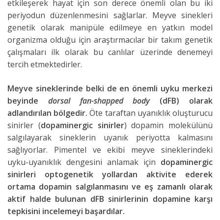
etkileşerek hayat için son derece önemli olan bu iki
periyodun düzenlenmesini sağlarlar. Meyve sinekleri
genetik olarak manipüle edilmeye en yatkın model
organizma olduğu için araştırmacılar bir takım genetik
çalışmaları ilk olarak bu canlılar üzerinde denemeyi
tercih etmektedirler.
Meyve sineklerinde belki de en önemli uyku merkezi
beyinde
dorsal fan-shapped body
(dFB) olarak
adlandırılan bölgedir.
Öte taraftan uyanıklık oluşturucu
sinirler (
dopaminergic sinirler
) dopamin molekülünü
salgılayarak sineklerin uyanık periyotta kalmasını
sağlıyorlar. Pimentel ve ekibi meyve sineklerindeki
uyku-uyanıklık dengesini anlamak için
dopaminergic
sinirleri optogenetik yollardan aktivite ederek
ortama dopamin salgılanmasını ve eş zamanlı olarak
aktif halde bulunan dFB sinirlerinin dopamine karşı
tepkisini incelemeyi başardılar.