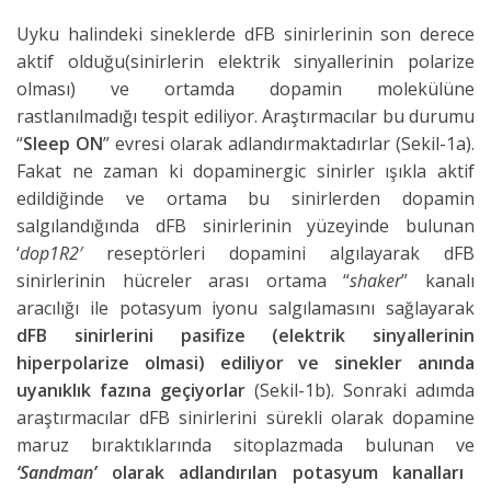
Uyku halindeki sineklerde dFB sinirlerinin son derece
aktif olduğu(sinirlerin elektrik sinyallerinin polarize
olması) ve ortamda dopamin molekülüne
rastlanılmadığı tespit ediliyor. Araştırmacılar bu durumu
“
Sleep ON
” evresi olarak adlandırmaktadırlar (Sekil-1a).
Fakat ne zaman ki dopaminergic sinirler ışıkla aktif
edildiğinde ve ortama bu sinirlerden dopamin
salgılandığında dFB sinirlerinin yüzeyinde bulunan
‘
dop1R2′
reseptörleri dopamini algılayarak dFB
sinirlerinin hücreler arası ortama “
shaker
” kanalı
aracılığı ile potasyum iyonu salgılamasını sağlayarak
dFB sinirlerini pasifize (elektrik sinyallerinin
hiperpolarize olmasi) ediliyor ve sinekler anında
uyanıklık fazına geçiyorlar
(Sekil-1b). Sonraki adımda
araştırmacılar dFB sinirlerini sürekli olarak dopamine
maruz bıraktıklarında sitoplazmada bulunan ve
‘Sandman’
olarak adlandırılan potasyum kanalları