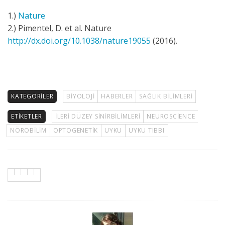
1.)
Nature
2.) Pimentel, D. et al. Nature
http://dx.doi.org/10.1038/nature19055
(2016).
KATEGORILER
BIYOLOJI
HABERLER
SAĞLIK BILIMLERI
ETIKETLER
ILERI DÜZEY SINIRBILIMLERI
NEUROSCIENCE
NÖROBILIM
OPTOGENETIK
UYKU
UYKU TIBBI