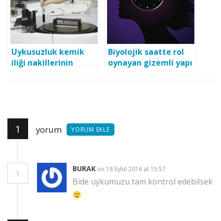
Uykusuzluk kemik
Biyolojik saatte rol
iliği nakillerinin
oynayan gizemli yapı
başarı oranını
aydınlatıldı
düşürüyor
1
yorum
YORUM EKLE
BURAK
on 18 Eylül 2016 at 15:57
1
Bide uykumuzu tam kontrol edebilsek