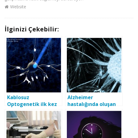
Website
İlginizi Çekebilir:
Kablosuz
Alzheimer
Optogenetik ilk kez
hastalığında oluşan
başarıyla uygulandı
hafıza kaybını
önleyici anahtar
mekanizma
keşfedildi