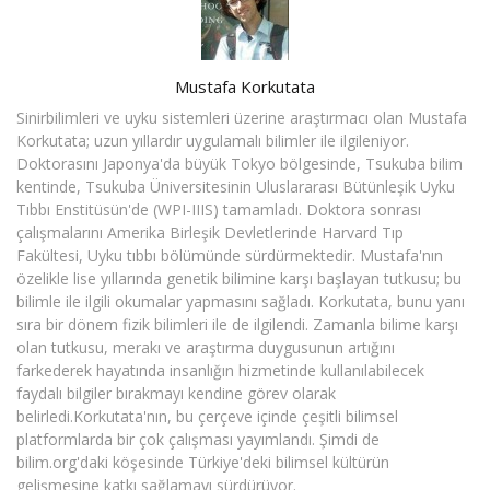
Author
Mustafa Korkutata
Sinirbilimleri ve uyku sistemleri üzerine araştırmacı olan Mustafa
Korkutata; uzun yıllardır uygulamalı bilimler ile ilgileniyor.
Doktorasını Japonya'da büyük Tokyo bölgesinde, Tsukuba bilim
kentinde, Tsukuba Üniversitesinin Uluslararası Bütünleşik Uyku
Tıbbı Enstitüsün'de (WPI-IIIS) tamamladı. Doktora sonrası
çalışmalarını Amerika Birleşik Devletlerinde Harvard Tıp
Fakültesi, Uyku tıbbı bölümünde sürdürmektedir. Mustafa'nın
özelikle lise yıllarında genetik bilimine karşı başlayan tutkusu; bu
bilimle ile ilgili okumalar yapmasını sağladı. Korkutata, bunu yanı
sıra bir dönem fizik bilimleri ile de ilgilendi. Zamanla bilime karşı
olan tutkusu, merakı ve araştırma duygusunun artığını
farkederek hayatında insanlığın hizmetinde kullanılabilecek
faydalı bilgiler bırakmayı kendine görev olarak
belirledi.Korkutata'nın, bu çerçeve içinde çeşitli bilimsel
platformlarda bir çok çalışması yayımlandı. Şimdi de
bilim.org'daki köşesinde Türkiye'deki bilimsel kültürün
gelişmesine katkı sağlamayı sürdürüyor.