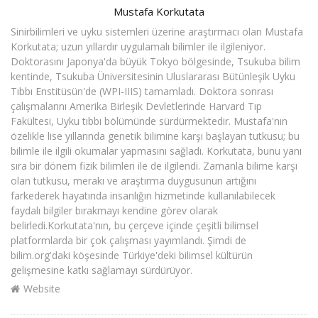
Author
Mustafa Korkutata
Sinirbilimleri ve uyku sistemleri üzerine araştırmacı olan Mustafa
Korkutata; uzun yıllardır uygulamalı bilimler ile ilgileniyor.
Doktorasını Japonya'da büyük Tokyo bölgesinde, Tsukuba bilim
kentinde, Tsukuba Üniversitesinin Uluslararası Bütünleşik Uyku
Tıbbı Enstitüsün'de (WPI-IIIS) tamamladı. Doktora sonrası
çalışmalarını Amerika Birleşik Devletlerinde Harvard Tıp
Fakültesi, Uyku tıbbı bölümünde sürdürmektedir. Mustafa'nın
özelikle lise yıllarında genetik bilimine karşı başlayan tutkusu; bu
bilimle ile ilgili okumalar yapmasını sağladı. Korkutata, bunu yanı
sıra bir dönem fizik bilimleri ile de ilgilendi. Zamanla bilime karşı
olan tutkusu, merakı ve araştırma duygusunun artığını
farkederek hayatında insanlığın hizmetinde kullanılabilecek
faydalı bilgiler bırakmayı kendine görev olarak
belirledi.Korkutata'nın, bu çerçeve içinde çeşitli bilimsel
platformlarda bir çok çalışması yayımlandı. Şimdi de
bilim.org'daki köşesinde Türkiye'deki bilimsel kültürün
gelişmesine katkı sağlamayı sürdürüyor.
Website