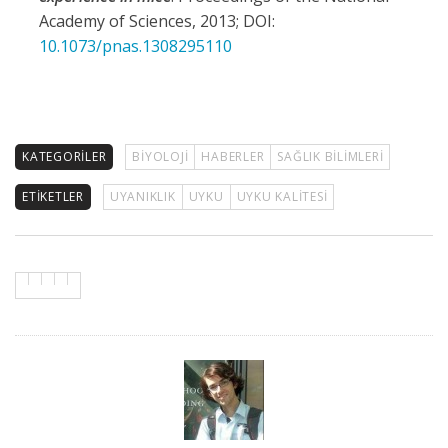
Academy of Sciences, 2013; DOI:
10.1073/pnas.1308295110
KATEGORILER
BIYOLOJI
HABERLER
SAĞLIK BILIMLERI
ETIKETLER
UYANIKLIK
UYKU
UYKU KALITESI