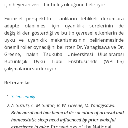
için heyecan verici bir buluş olduğunu belirtiyor.
Evrimsel perspektifte, canlıların tehlikeli durumlara
adapte olabilmesi için uyanıklık sürelerinin de
değişiklikler gösterdiği ve bu tip çevresel etkenlerin de
uyku ve uyanıklık mekanizmasının belirlenmesinde
önemli roller oynadığını belirtten Dr. Yanagisawa ve Dr.
Greene, halen Tsukuba Üniversitesi Uluslararası
Bütünleşik Uyku Tıbbı Enstitüsü’nde (WPI-IIIS)
çalışmalarını sürdürüyor.
Referanslar:
S
ciencedaily
A. Suzuki, C. M. Sinton, R. W. Greene, M. Yanagisawa.
Behavioral and biochemical dissociation of arousal and
homeostatic sleep need influenced by prior wakeful
experience in mice
. Proceedings of the National