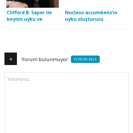
Clifford B. Saper ile
Nucleus accumbens’ın
beynin uyku ve
uyku oluşturucu
uyanıklık
fonksiyonun
mekanizmaları
moleküler temeli
üzerine çok özel
aydınlatıldı
söyleşi
+
Yorum bulunmuyor
YORUM EKLE