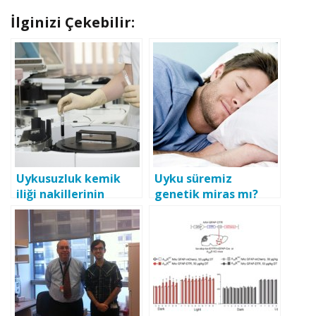
İlginizi Çekebilir:
Uykusuzluk kemik
Uyku süremiz
iliği nakillerinin
genetik miras mı?
başarı oranını
düşürüyor