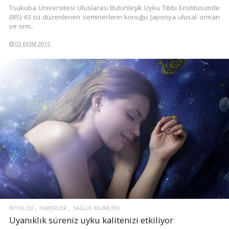
Tsukuba Üniversitesi Uluslarası Bütünleşik Uyku Tıbbı Enstitüsünde
(IIIS) 63.sü düzenlenen seminerlerin konuğu Japonya ulusal orman
ve orm..
02 EKIM 2015
BIYOLOJI
HABERLER
SAĞLIK BILIMLERI
Uyanıklık süreniz uyku kalitenizi etkiliyor