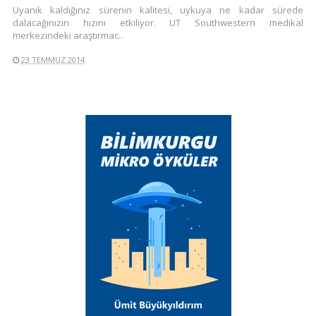
Uyanık kaldığınız sürenin kalitesi, uykuya ne kadar sürede
dalacağınızın hızını etkiliyor. UT Southwestern medikal
merkezindeki araştırmac..
23 TEMMUZ 2014