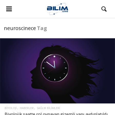
neuroscinece
Tag
BIYOLOJI
HABERLER
SAĞLIK BILIMLERI
Biyolojik saatte rol oynayan gizemli yapı aydınlatıldı