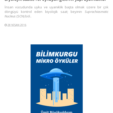
İnsan vücudunda uyku ve uyanıklık başta olmak üzere bir çok
döngüyü kontrol eden biyolojik saat; beyinin
Suprachiasmatic
Nucleus
(SCN) böl..
28 NISAN 2016