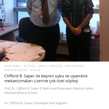
BILIM GENEL
BIYOLOJI
KIMYA
PSIKOLOJI
RÖPORTAJLAR
SAĞLIK BILIMLERI
YAZILAR
Clifford B. Saper ile beynin uyku ve uyanıklık
mekanizmaları üzerine çok özel söyleşi
Prof. Dr. Clifford B. Saper © Beth Israel Deaconess Medical Center,
Harvard Medical School
Dr. Clifford B. Saper, karmaşık sinir bağlant..