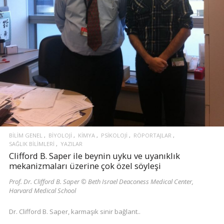
BILIM GENEL
BIYOLOJI
KIMYA
PSIKOLOJI
RÖPORTAJLAR
SAĞLIK BILIMLERI
YAZILAR
Clifford B. Saper ile beynin uyku ve uyanıklık
mekanizmaları üzerine çok özel söyleşi
Prof. Dr. Clifford B. Saper © Beth Israel Deaconess Medical Center,
Harvard Medical School
Dr. Clifford B. Saper, karmaşık sinir bağlant..