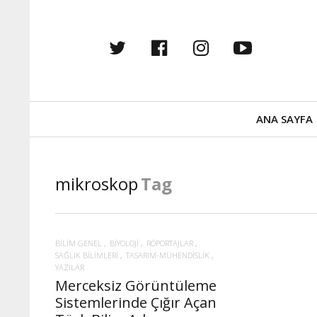
twitter
facebook
instagram
youtub
Primary
ANA SAYFA
Navigation
mikroskop
Tag
BILIM GENEL
BIYOLOJI
RÖPORTAJLAR
SAĞLIK BILIMLERI
TASARIM-MÜHENDISLIK
YAZILAR
Merceksiz Görüntüleme
Sistemlerinde Çığır Açan