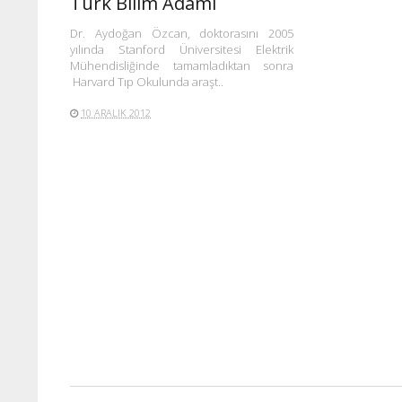
Türk Bilim Adamı
Dr. Aydoğan Özcan, doktorasını 2005
yılında Stanford Üniversitesi Elektrik
Mühendisliğinde tamamladıktan sonra
Harvard Tıp Okulunda araşt..
10 ARALIK 2012