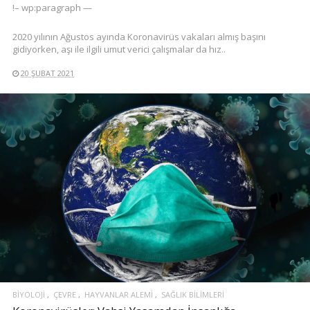
!– wp:paragraph —
2020 yılının Ağustos ayında Koronavirüs vakaları almış başını
gidiyorken, aşı ile ilgili umut verici çalışmalar da hız..
20 ŞUBAT 2021
BIYOLOJI
ÇEVRE
HAYVANLAR ALEMI
SAĞLIK BILIMLERI