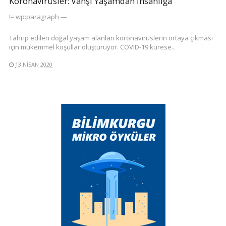
Koronavirüsler: Vahşi Yaşamdan İnsanlığa
!– wp:paragraph —
Tahrip edilen doğal yaşam alanları koronavirüslerin ortaya çıkması
için mükemmel koşullar oluşturuyor. COVID-19 kürese..
13 NISAN 2020