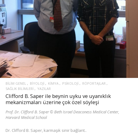
BILIM GENEL
BIYOLOJI
KIMYA
PSIKOLOJI
RÖPORTAJLAR
SAĞLIK BILIMLERI
YAZILAR
Clifford B. Saper ile beynin uyku ve uyanıklık
mekanizmaları üzerine çok özel söyleşi
Prof. Dr. Clifford B. Saper © Beth Israel Deaconess Medical Center,
Harvard Medical School
Dr. Clifford B. Saper, karmaşık sinir bağlant..